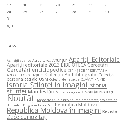
17
18
19
20
21
22
23
24
25
26
27
28
29
30
31
« Jul
TAGS
Apariții Editoriale
Anunțuri
Acreditarea
Achiziții publice
Apariții editoriale 2023
Cercetări
BIBLIOTECA
Cercetări enciclopedice
CERINŢE DE PREZENTARE A
Colecția Biobibliografie
Colecția
ARTICOLELOR ŞTIINŢIFICE
personalități ale USM
Colegiul de redacție
CUVÂNT-ÎNAINTE
Istoria Științei în imagini
Istoria
științei
Manifestări
Noutăți
Noutăți
Moneda națională
Noutăți
Rapoarte anuale privind implementarea proiectelor
Republica Moldova
din cadrul Programelor de Stat
Republica Moldova în imagini
Revista
Zece curiozități