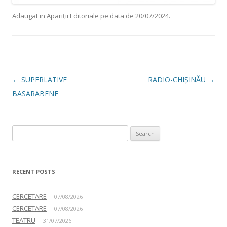
Adaugat in
Apariții Editoriale
pe data de
20/07/2024
.
Post navigation
←
SUPERLATIVE
RADIO-CHIȘINĂU
→
BASARABENE
Search for:
RECENT POSTS
CERCETARE
07/08/2026
CERCETARE
07/08/2026
TEATRU
31/07/2026