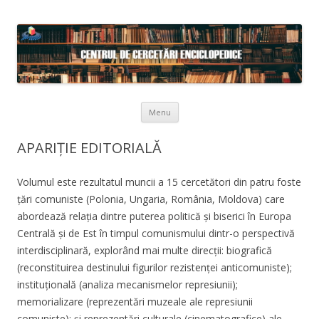
Skip to content
Menu
APARIȚIE EDITORIALĂ
Volumul este rezultatul muncii a 15 cercetători din patru foste
țări comuniste (Polonia, Ungaria, România, Moldova) care
abordează relația dintre puterea politică și biserici în Europa
Centrală și de Est în timpul comunismului dintr-o perspectivă
interdisciplinară, explorând mai multe direcții: biografică
(reconstituirea destinului figurilor rezistenței anticomuniste);
instituțională (analiza mecanismelor represiunii);
memorializare (reprezentări muzeale ale represiunii
comuniste); și reprezentări culturale (cinematografice) ale