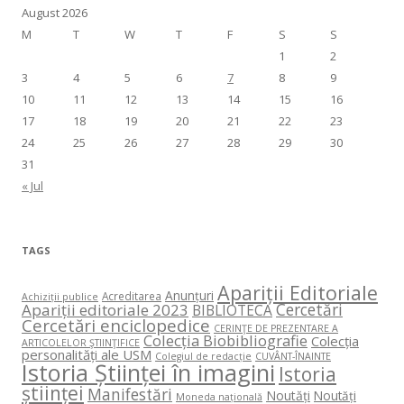
August 2026
M
T
W
T
F
S
S
1
2
3
4
5
6
7
8
9
10
11
12
13
14
15
16
17
18
19
20
21
22
23
24
25
26
27
28
29
30
31
« Jul
TAGS
Apariții Editoriale
Anunțuri
Acreditarea
Achiziții publice
Cercetări
Apariții editoriale 2023
BIBLIOTECA
Cercetări enciclopedice
CERINŢE DE PREZENTARE A
Colecția Biobibliografie
Colecția
ARTICOLELOR ŞTIINŢIFICE
personalități ale USM
Colegiul de redacție
CUVÂNT-ÎNAINTE
Istoria Științei în imagini
Istoria
științei
Manifestări
Noutăți
Noutăți
Moneda națională