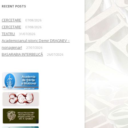
RECENT POSTS
CERCETARE
07/08/2026
CERCETARE
07/08/2026
TEATRU
31/07/2026
Academicianul istoric Demir DRAGNEV –
nonagenar!
27/07/2026
BASARABIA INTERBELICĂ
26/07/2026