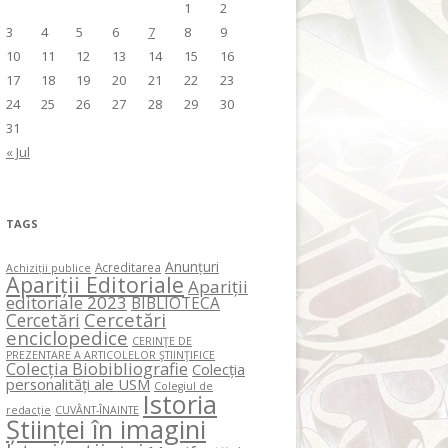
1
2
3
4
5
6
7
8
9
10
11
12
13
14
15
16
17
18
19
20
21
22
23
24
25
26
27
28
29
30
31
« Jul
TAGS
Anunțuri
Acreditarea
Achiziții publice
Apariții Editoriale
Apariții
editoriale 2023
BIBLIOTECA
Cercetări
Cercetări
enciclopedice
CERINŢE DE
PREZENTARE A ARTICOLELOR ŞTIINŢIFICE
Colecția Biobibliografie
Colecția
personalități ale USM
Colegiul de
Istoria
redacție
CUVÂNT-ÎNAINTE
Științei în imagini