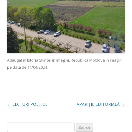
Adaugat in
Istoria Științei în imagini
,
Republica Moldova în imagini
pe data de
11/04/2024
.
Post navigation
←
LECTURI POETICE
APARIȚIE EDITORIALĂ
→
Search for: