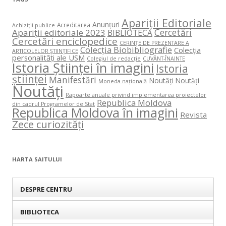
Apariții Editoriale
Anunțuri
Acreditarea
Achiziții publice
Cercetări
Apariții editoriale 2023
BIBLIOTECA
Cercetări enciclopedice
CERINŢE DE PREZENTARE A
Colecția Biobibliografie
Colecția
ARTICOLELOR ŞTIINŢIFICE
personalități ale USM
Colegiul de redacție
CUVÂNT-ÎNAINTE
Istoria Științei în imagini
Istoria
științei
Manifestări
Noutăți
Noutăți
Moneda națională
Noutăți
Rapoarte anuale privind implementarea proiectelor
Republica Moldova
din cadrul Programelor de Stat
Republica Moldova în imagini
Revista
Zece curiozități
HARTA SAITULUI
DESPRE CENTRU
BIBLIOTECA