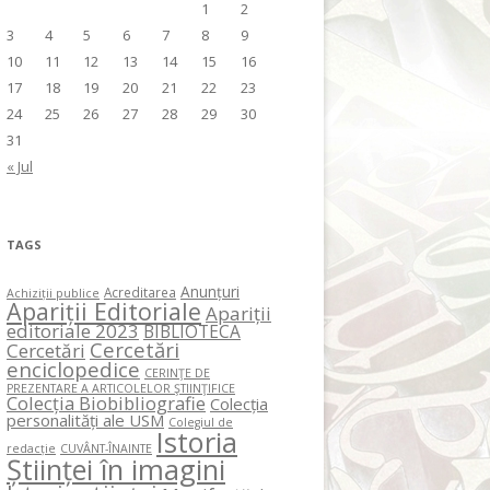
1
2
3
4
5
6
7
8
9
10
11
12
13
14
15
16
17
18
19
20
21
22
23
24
25
26
27
28
29
30
31
« Jul
TAGS
Anunțuri
Acreditarea
Achiziții publice
Apariții Editoriale
Apariții
editoriale 2023
BIBLIOTECA
Cercetări
Cercetări
enciclopedice
CERINŢE DE
PREZENTARE A ARTICOLELOR ŞTIINŢIFICE
Colecția Biobibliografie
Colecția
personalități ale USM
Colegiul de
Istoria
redacție
CUVÂNT-ÎNAINTE
Științei în imagini