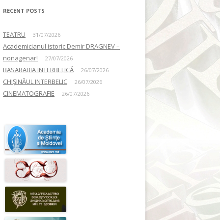
RECENT POSTS
TEATRU
31/07/2026
Academicianul istoric Demir DRAGNEV –
nonagenar!
27/07/2026
BASARABIA INTERBELICĂ
26/07/2026
CHIȘINĂUL INTERBELIC
26/07/2026
CINEMATOGRAFIE
26/07/2026