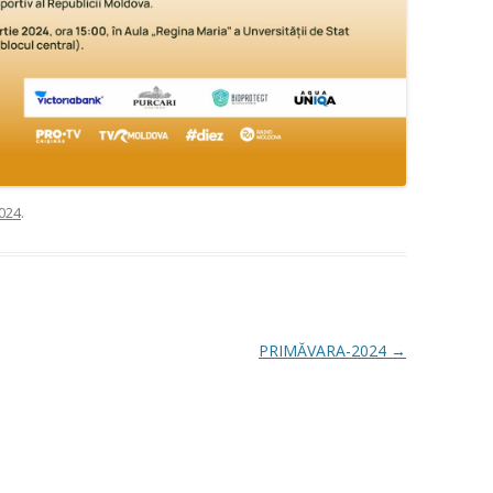
024
.
PRIMĂVARA-2024
→