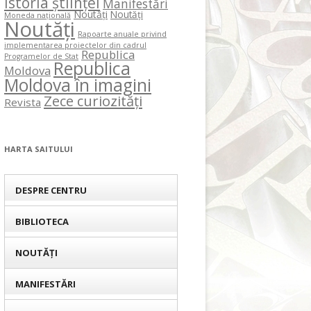
Istoria științei
Manifestări
Noutăți
Noutăți
Moneda națională
Noutăți
Rapoarte anuale privind
implementarea proiectelor din cadrul
Republica
Programelor de Stat
Republica
Moldova
Moldova în imagini
Zece curiozități
Revista
HARTA SAITULUI
DESPRE CENTRU
BIBLIOTECA
NOUTĂȚI
MANIFESTĂRI