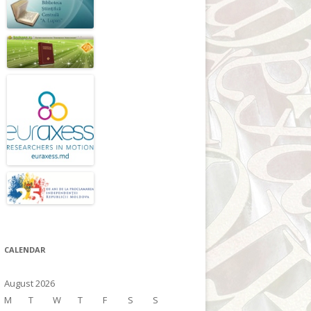
CALENDAR
August 2026
M
T
W
T
F
S
S