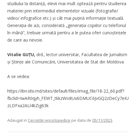
studiului la distanță, elevii mai mult optează pentru studierea
materiei prin intermediul elementelor vizuale (fotografie/
video/ infografice etc.) și cât mai puțină informație textuală.
Generația de azi, considerată „generația copiilor cu telefonul
în mână”, trebuie urmată pentru a le putea oferi cunoștințele
de care au nevoie.
Vitalie GUȚU,
drd., lector universitar, Facultatea de Jurnalism
și Științe ale Comunicării, Universitatea de Stat din Moldova
A se vedea:
https://ibn.idsi.md/sites/default/files/imag_file/18-22_60.pdf?
fbclid=IwAR0qyh_FEWT_tkkzWo8Ux6DMUC6JvGQ2zDeCy7eIU
zLDFxa2ALl4bZig63k
Adaugat in
Cercetări enciclopedice
pe data de
05/11/2023
.