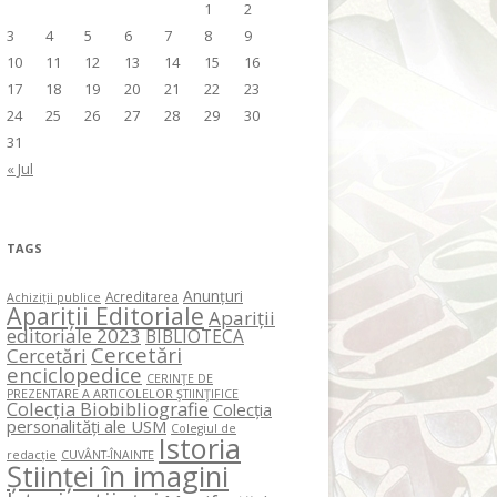
1
2
3
4
5
6
7
8
9
10
11
12
13
14
15
16
17
18
19
20
21
22
23
24
25
26
27
28
29
30
31
« Jul
TAGS
Anunțuri
Acreditarea
Achiziții publice
Apariții Editoriale
Apariții
editoriale 2023
BIBLIOTECA
Cercetări
Cercetări
enciclopedice
CERINŢE DE
PREZENTARE A ARTICOLELOR ŞTIINŢIFICE
Colecția Biobibliografie
Colecția
personalități ale USM
Colegiul de
Istoria
redacție
CUVÂNT-ÎNAINTE
Științei în imagini