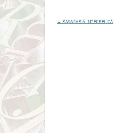
Post navigation
←
BASARABIA INTERBELICĂ