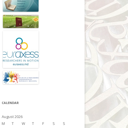
CALENDAR
August 2026
M
T
W
T
F
S
S