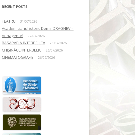
RECENT POSTS
TEATRU
31/07/2026
Academicianul istoric Demir DRAGNEV –
nonagenar!
27/07/2026
BASARABIA INTERBELICĂ
26/07/2026
CHIȘINĂUL INTERBELIC
26/07/2026
CINEMATOGRAFIE
26/07/2026