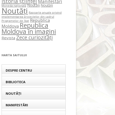
Istoria științei
Manifestări
Noutăți
Noutăți
Moneda națională
Noutăți
Rapoarte anuale privind
implementarea proiectelor din cadrul
Republica
Programelor de Stat
Republica
Moldova
Moldova în imagini
Zece curiozități
Revista
HARTA SAITULUI
DESPRE CENTRU
BIBLIOTECA
NOUTĂȚI
MANIFESTĂRI