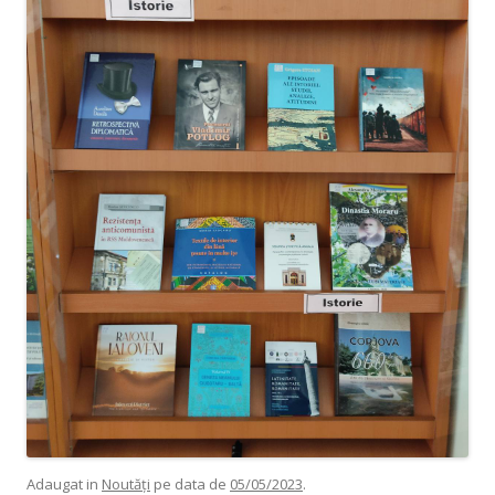
Adaugat in
Noutăți
pe data de
05/05/2023
.