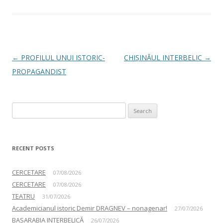
Post navigation
←
PROFILUL UNUI ISTORIC-
CHIȘINĂUL INTERBELIC
→
PROPAGANDIST
Search for:
RECENT POSTS
CERCETARE
07/08/2026
CERCETARE
07/08/2026
TEATRU
31/07/2026
Academicianul istoric Demir DRAGNEV – nonagenar!
27/07/2026
BASARABIA INTERBELICĂ
26/07/2026