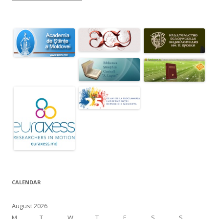
CALENDAR
August 2026
M
T
W
T
F
S
S