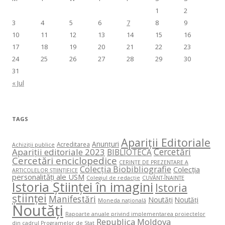
1
2
3
4
5
6
7
8
9
10
11
12
13
14
15
16
17
18
19
20
21
22
23
24
25
26
27
28
29
30
31
« Jul
TAGS
Apariții Editoriale
Anunțuri
Acreditarea
Achiziții publice
Cercetări
Apariții editoriale 2023
BIBLIOTECA
Cercetări enciclopedice
CERINŢE DE PREZENTARE A
Colecția Biobibliografie
Colecția
ARTICOLELOR ŞTIINŢIFICE
personalități ale USM
Colegiul de redacție
CUVÂNT-ÎNAINTE
Istoria Științei în imagini
Istoria
științei
Manifestări
Noutăți
Noutăți
Moneda națională
Noutăți
Rapoarte anuale privind implementarea proiectelor
Republica Moldova
din cadrul Programelor de Stat