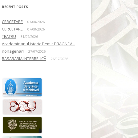
RECENT POSTS
CERCETARE
07/08/2026
CERCETARE
07/08/2026
TEATRU
31/07/2026
Academicianul istoric Demir DRAGNEV –
nonagenar!
27/07/2026
BASARABIA INTERBELICĂ
26/07/2026