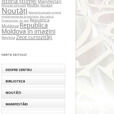
Istoria științei
Manifestări
Noutăți
Noutăți
Moneda națională
Noutăți
Rapoarte anuale privind
implementarea proiectelor din cadrul
Republica
Programelor de Stat
Republica
Moldova
Moldova în imagini
Zece curiozități
Revista
HARTA SAITULUI
DESPRE CENTRU
BIBLIOTECA
NOUTĂȚI
MANIFESTĂRI