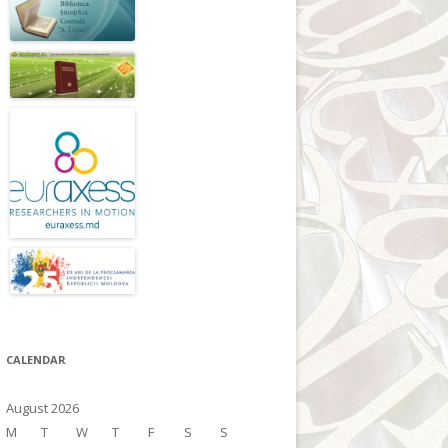
CALENDAR
August 2026
M
T
W
T
F
S
S