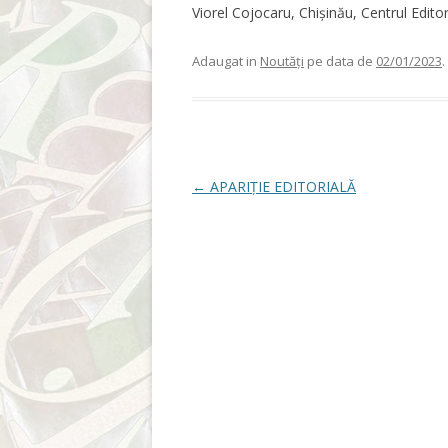
Viorel Cojocaru, Chișinău, Centrul Editor
Adaugat in
Noutăți
pe data de
02/01/2023
.
Post navigation
←
APARIȚIE EDITORIALĂ