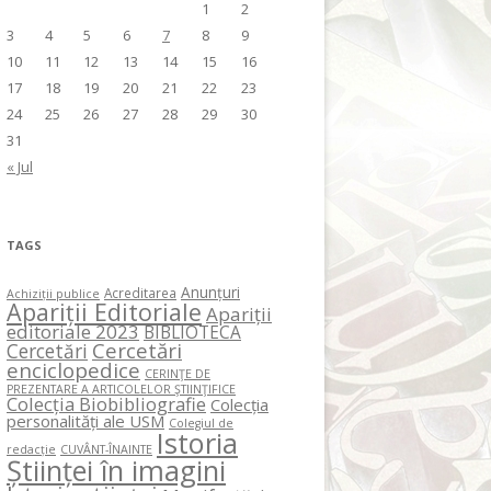
1
2
3
4
5
6
7
8
9
10
11
12
13
14
15
16
17
18
19
20
21
22
23
24
25
26
27
28
29
30
31
« Jul
TAGS
Anunțuri
Acreditarea
Achiziții publice
Apariții Editoriale
Apariții
editoriale 2023
BIBLIOTECA
Cercetări
Cercetări
enciclopedice
CERINŢE DE
PREZENTARE A ARTICOLELOR ŞTIINŢIFICE
Colecția Biobibliografie
Colecția
personalități ale USM
Colegiul de
Istoria
redacție
CUVÂNT-ÎNAINTE
Științei în imagini