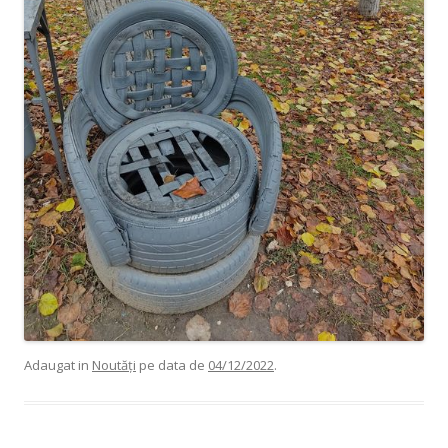
Adaugat in
Noutăți
pe data de
04/12/2022
.