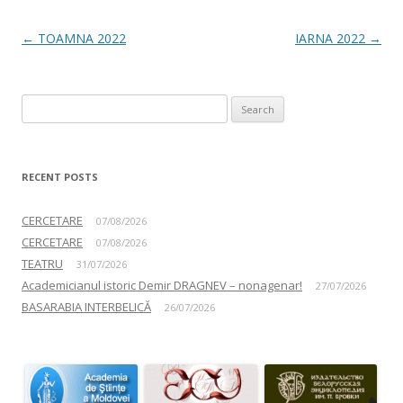
Post navigation
←
TOAMNA 2022
IARNA 2022
→
Search for:
RECENT POSTS
CERCETARE
07/08/2026
CERCETARE
07/08/2026
TEATRU
31/07/2026
Academicianul istoric Demir DRAGNEV – nonagenar!
27/07/2026
BASARABIA INTERBELICĂ
26/07/2026