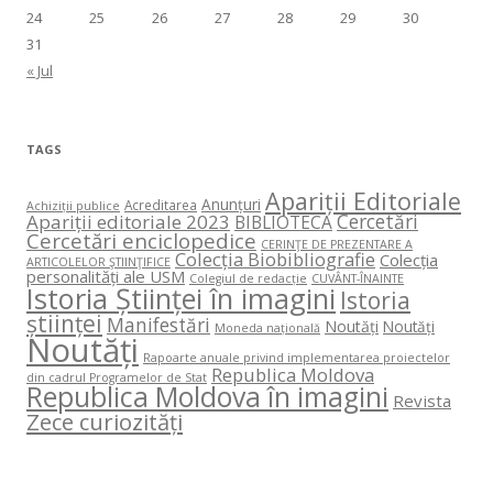
24
25
26
27
28
29
30
31
« Jul
TAGS
Apariții Editoriale
Anunțuri
Acreditarea
Achiziții publice
Cercetări
Apariții editoriale 2023
BIBLIOTECA
Cercetări enciclopedice
CERINŢE DE PREZENTARE A
Colecția Biobibliografie
Colecția
ARTICOLELOR ŞTIINŢIFICE
personalități ale USM
Colegiul de redacție
CUVÂNT-ÎNAINTE
Istoria Științei în imagini
Istoria
științei
Manifestări
Noutăți
Noutăți
Moneda națională
Noutăți
Rapoarte anuale privind implementarea proiectelor
Republica Moldova
din cadrul Programelor de Stat
Republica Moldova în imagini
Revista
Zece curiozități